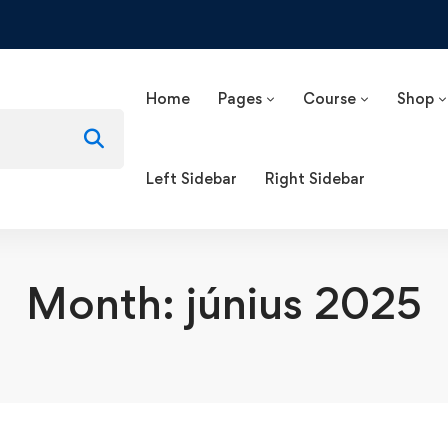
Home
Pages
Course
Shop
Left Sidebar
Right Sidebar
Month: június 2025