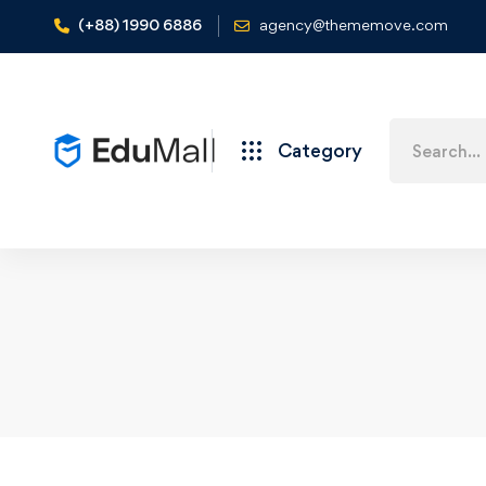
(+88) 1990 6886
agency@thememove.com
Search
Category
for: