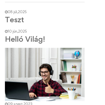
08 júl,2025
Teszt
10 jún,2025
Helló Világ!
09 szept,2023